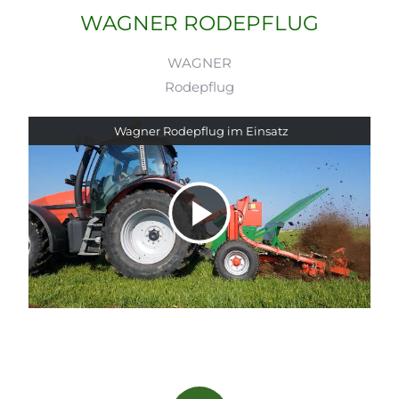
WAGNER RODEPFLUG
WAGNER
Rodepflug
Wagner Rodepflug im Einsatz
Video
abspielen