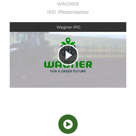
WAGNER
IPD Pfostensetzer
Wagner IPD
Video
abspielen