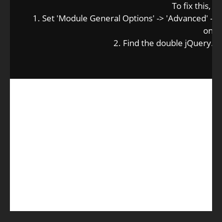
To fix this, y
1. Set 'Module General Options' -> 'Advanced' -> 'jQ
on
2. Find the double jQuery.js 