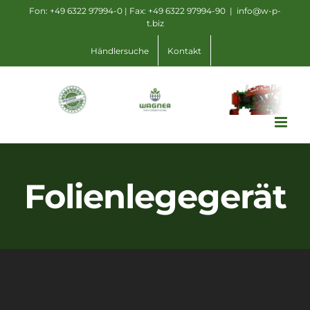
Zum
Fon: +49 6322 97994-0 | Fax: +49 6322 97994-90
|
info@w-p-
t.biz
Inhalt
springen
Händlersuche
Kontakt
Folienlegegerät